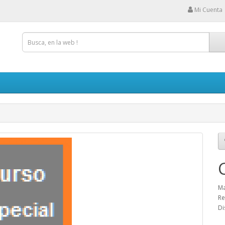
Mi Cuenta
Ma
Re
Di