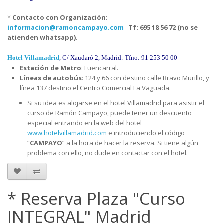
*
Contacto con Organización:
informacion@ramoncampayo.com
Tf: 695 18 56 72 (no se
atienden whatsapp).
Hotel Villamadrid
, C/ Xaudaró 2, Madrid.
Tfno: 91 253 50 00
Estación de Metro
: Fuencarral.
Líneas de autobús
: 124 y 66 con destino calle Bravo Murillo, y
línea 137 destino el Centro Comercial La Vaguada.
Si su idea es alojarse en el hotel Villamadrid para asistir el
curso de Ramón Campayo, puede tener un descuento
especial entrando en la web del hotel
www.hotelvillamadrid.com
e introduciendo el código
“
CAMPAYO
” a la hora de hacer la reserva. Si tiene algún
problema con ello, no dude en contactar con el hotel.
* Reserva Plaza "Curso
INTEGRAL" Madrid